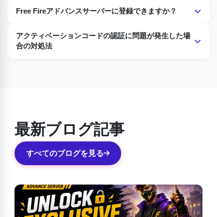
このゲームをプレイするために選ばれたのは皆さんです。バ
Free Fireアドバンスサーバーに登録できますか？
グを見つけたら、すぐに開発者に報告し、発生している問題
と、それがゲームのどの機能で発生しているのかを知らせて
はい。Free FireアドバンスサーバーOB47に登録できます。
アクティベーションコードの認証に問題が発生した場
ください。
ただし、このテストゲームプラットフォームに選ばれる可能
合の対処法
性があるのは、公式Garena Free Fireのレギュラープレイヤ
テキストメッセージによるゲームプレイに選ばれ、アクティ
ーの方のみです。
ベーションコードが送信されたにもかかわらず、ゲームで認
証されない場合は、Free Fireのカスタマーサポートにお問い
合わせください。連絡先は公式サイトに掲載されています。
問題を報告すれば、迅速に対応いたします。
最新ブログ記事
すべてのブログを見る