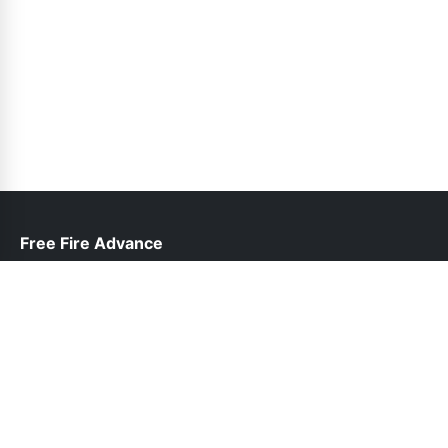
Free Fire Advance
help@freefireadvanceserver.pk
Follow Us