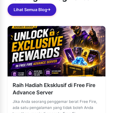
segera diselesaikan.
Lihat Semua Blog
Raih Hadiah Eksklusif di Free Fire
Advance Server
Jika Anda seorang penggemar berat Free Fire,
ada satu pengalaman yang tidak boleh Anda