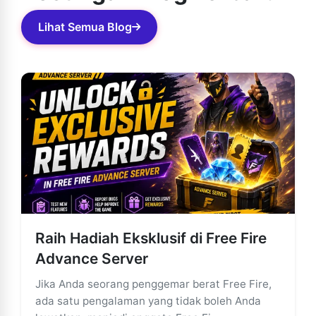
segera diselesaikan.
Lihat Semua Blog
Raih Hadiah Eksklusif di Free Fire
Advance Server
Jika Anda seorang penggemar berat Free Fire,
ada satu pengalaman yang tidak boleh Anda