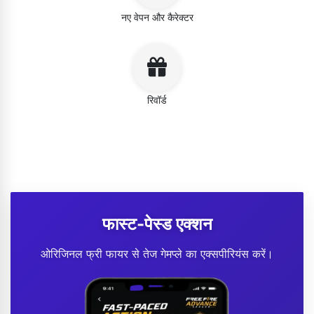
नए वेपन और कैरेक्टर
रिवॉर्ड
फास्ट-पेस्ड एक्शन
ओरिजिनल फ्री फायर से तेज गेमप्ले का एक्सपीरियंस करें।