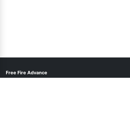
Free Fire Advance
help@freefireadvanceserver.pk
Follow Us