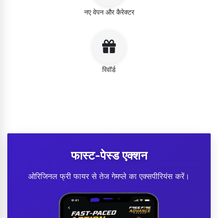
नए वेपन और कैरेक्टर
रिवॉर्ड
फास्ट-पेस्ड एक्शन
ओरिजिनल फ्री फायर से तेज गेमप्ले का एक्सपीरियंस करें।