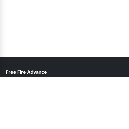
Free Fire Advance
help@freefireadvanceserver.pk
Follow Us