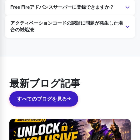
このゲームをプレイするために選ばれたのは皆さんです。バ
Free Fireアドバンスサーバーに登録できますか？
グを見つけたら、すぐに開発者に報告し、発生している問題
と、それがゲームのどの機能で発生しているのかを知らせて
はい。Free FireアドバンスサーバーOB47に登録できます。
アクティベーションコードの認証に問題が発生した場
ください。
ただし、このテストゲームプラットフォームに選ばれる可能
合の対処法
性があるのは、公式Garena Free Fireのレギュラープレイヤ
テキストメッセージによるゲームプレイに選ばれ、アクティ
ーの方のみです。
ベーションコードが送信されたにもかかわらず、ゲームで認
証されない場合は、Free Fireのカスタマーサポートにお問い
合わせください。連絡先は公式サイトに掲載されています。
問題を報告すれば、迅速に対応いたします。
最新ブログ記事
すべてのブログを見る