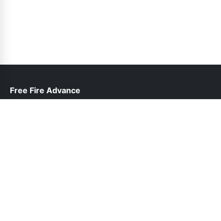
Free Fire Advance
help@freefireadvanceserver.pk
Follow Us
© 2026 Free Fire Advance. All rights reserved.