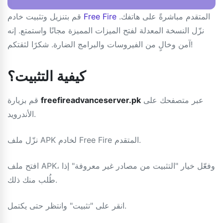
المتقدم مباشرةً على هاتفك.
Free Fire
قم بتنزيل وتثبيت خادم
نزّل النسخة المعدلة لفتح الميزات المميزة مجانًا واستمتع. إنه
آمن وخالٍ من الفيروسات والبرامج الضارة. شكرًا لثقتكم!
كيفية التثبيت؟
عبر متصفحك على
freefireadvanceserver.pk
قم بزيارة
الأندرويد.
نزّل ملف APK لخادم Free Fire المتقدم.
افتح ملف APK، وفعّل خيار "التثبيت من مصادر غير معروفة" إذا
طُلب منك ذلك.
انقر على "تثبيت" وانتظر حتى يكتمل.