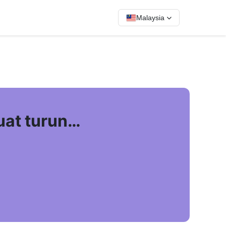
Malaysia
uat turun…