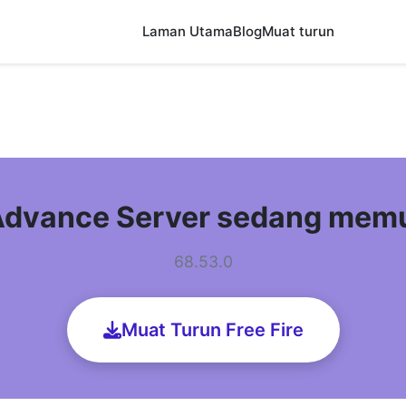
Laman Utama
Blog
Muat turun
 Advance Server sedang mem
68.53.0
Muat Turun Free Fire