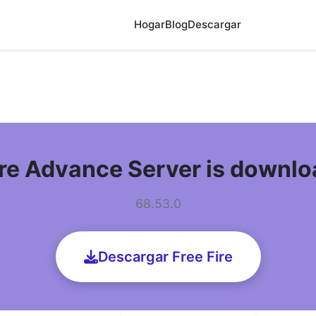
Hogar
Blog
Descargar
ire Advance Server is downl
68.53.0
Descargar Free Fire