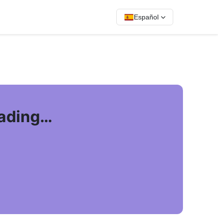
Español
oading…