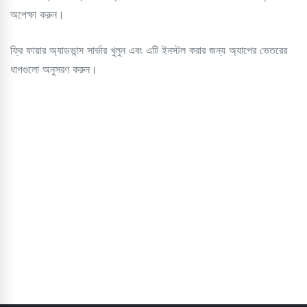
অপেক্ষা করুন।
ফ্রি ফায়ার অ্যাডভান্স সার্ভার খুলুন এবং এটি ইনস্টল করার জন্য অ্যাপের ভেতরের
ধাপগুলো অনুসরণ করুন।