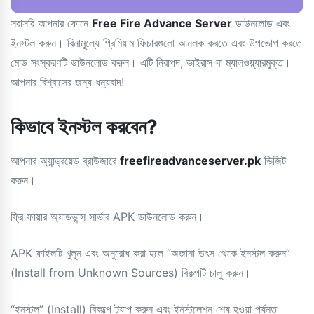
সরাসরি আপনার ফোনে
Free Fire Advance Server
ডাউনলোড এবং
ইনস্টল করুন। বিনামূল্যে প্রিমিয়াম ফিচারগুলো আনলক করতে এবং উপভোগ করতে
মোড সংস্করণটি ডাউনলোড করুন। এটি নিরাপদ, ভাইরাস বা ম্যালওয়্যারমুক্ত।
আপনার বিশ্বাসের জন্য ধন্যবাদ!
কিভাবে ইনস্টল করবেন?
আপনার অ্যান্ড্রয়েড ব্রাউজারে
freefireadvanceserver.pk
ভিজিট
করুন।
ফ্রি ফায়ার অ্যাডভান্স সার্ভার APK ডাউনলোড করুন।
APK ফাইলটি খুলুন এবং অনুরোধ করা হলে “অজানা উৎস থেকে ইনস্টল করুন”
(Install from Unknown Sources) বিকল্পটি চালু করুন।
“ইনস্টল” (Install) বিকল্পে ট্যাপ করুন এবং ইনস্টলেশন শেষ হওয়া পর্যন্ত