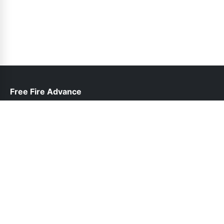
Free Fire Advance
help@freefireadvanceserver.pk
Follow Us
© 2026 Free Fire Advance. All rights reserved.